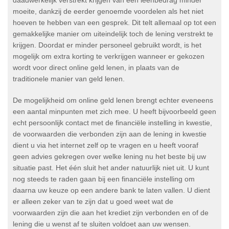
daadwerkelijk verstrekt krijgen van een leenbedrag minder
moeite, dankzij de eerder genoemde voordelen als het niet
hoeven te hebben van een gesprek. Dit telt allemaal op tot een
gemakkelijke manier om uiteindelijk toch de lening verstrekt te
krijgen. Doordat er minder personeel gebruikt wordt, is het
mogelijk om extra korting te verkrijgen wanneer er gekozen
wordt voor direct online geld lenen, in plaats van de
traditionele manier van geld lenen.
De mogelijkheid om online geld lenen brengt echter eveneens
een aantal minpunten met zich mee. U heeft bijvoorbeeld geen
echt persoonlijk contact met de financiële instelling in kwestie,
de voorwaarden die verbonden zijn aan de lening in kwestie
dient u via het internet zelf op te vragen en u heeft vooraf
geen advies gekregen over welke lening nu het beste bij uw
situatie past. Het één sluit het ander natuurlijk niet uit. U kunt
nog steeds te raden gaan bij een financiële instelling om
daarna uw keuze op een andere bank te laten vallen. U dient
er alleen zeker van te zijn dat u goed weet wat de
voorwaarden zijn die aan het krediet zijn verbonden en of de
lening die u wenst af te sluiten voldoet aan uw wensen.