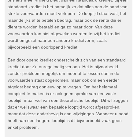
ons iets meer vrijheid biedt dan een standaard krediet. Bij een
standaard krediet is het namelijk zo dat alles aan de hand van
strikte voorwaarden moet verlopen. De looptijd staat vast, het
maandelijks af te betalen bedrag, maar ook de rente die er
dient te worden betaald en ga zo maar door. Van deze
voorwaarden kan niet afgeweken worden tenzij het krediet
wordt omgezet naar een andere kredietvorm, zoals
bijvoorbeeld een doorlopend krediet.
Een doorlopend krediet onderscheidt zich van een standaard
krediet door z’n onregelmatig verloop. Het is bijvoorbeeld
zonder probleem mogelijk om meer af te lossen dan in de
voorwaarden staat opgenomen, maar ook om een eerder
afgelost bedrag opnieuw op te vragen. Om het helemaal
compleet te maken is er ook geen sprake van een vaste
looptijd, maar wel van een theoretische looptijd. Dit wil zeggen
dat er weliswaar een bepaalde looptijd wordt afgesproken,
maar dat deze onderhevig is aan wijzigingen. Wanneer u nood
heeft aan een langere looptijd is dit bijvoorbeeld vaak geen
enkel probleem.