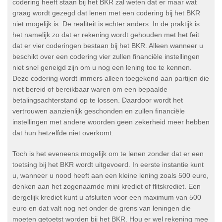
codering heeft staan bij het BKR zal weten dat er maar wat
graag wordt gezegd dat lenen met een codering bij het BKR
niet mogelijk is. De realiteit is echter anders. In de praktijk is
het namelijk zo dat er rekening wordt gehouden met het feit
dat er vier coderingen bestaan bij het BKR. Alleen wanneer u
beschikt over een codering vier zullen financiële instellingen
niet snel geneigd zijn om u nog een lening toe te kennen.
Deze codering wordt immers alleen toegekend aan partijen die
niet bereid of bereikbaar waren om een bepaalde
betalingsachterstand op te lossen. Daardoor wordt het
vertrouwen aanzienlijk geschonden en zullen financiële
instellingen met andere woorden geen zekerheid meer hebben
dat hun hetzelfde niet overkomt.
Toch is het eveneens mogelijk om te lenen zonder dat er een
toetsing bij het BKR wordt uitgevoerd. In eerste instantie kunt
u, wanneer u nood heeft aan een kleine lening zoals 500 euro,
denken aan het zogenaamde mini krediet of flitskrediet. Een
dergelijk krediet kunt u afsluiten voor een maximum van 500
euro en dat valt nog net onder de grens van leningen die
moeten getoetst worden bij het BKR. Hou er wel rekening mee